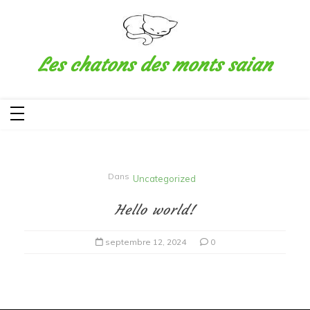
Aller
au
contenu
Les chatons des monts saian
Dans
Uncategorized
Hello world!
septembre 12, 2024
0