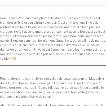
Bon Cécile ! Voici quelques photos de Malone. Il a bien grandi (et s’est
bien épaissi !). C’est un véritable amour. C’est un vrai chien, il me suit
partout et est toute la journée sur moi ou sur Anthony. Il a bien pris ses
marques, ne fait aucune (mais alors strictement aucune bêtise, si ce n’est
monté sur l’étendoir). Il est en pleine forme : joue beaucoup, mange bien,
etc etc. Nous en sommes littéralement Gaga. Il a tous les câlins du monde
et je crois qu’aucun chat sur terre n’a autant d’affection que lui (qui en
demande énormément !!). Voilà voilà pour les nouvelles. Malone est notre
Roi Lion ! J’espère que tout se passe bien pour vous et que tout le monde
va bien !
Pour te donner des premières nouvelles de cette après-midi : Maya dort
dans la chambre et Osiris pareil ça fait à peut près 3h qu’il dort à point
fermé derrière le canapé ! Ca me fait bizarre parce que Maya quand elle
est arrivée était très curieuse (à sauter partout et tout visiter) et lui se
planque et n’a pas décollé du salon ‘^^
Ah et Osiris est un vrai pot de colle il veut des câlins tout le temps lol et il