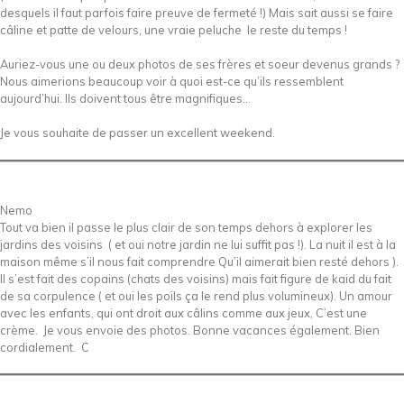
desquels il faut parfois faire preuve de fermeté !) Mais sait aussi se faire
câline et patte de velours, une vraie peluche le reste du temps !
Auriez-vous une ou deux photos de ses frères et soeur devenus grands ?
Nous aimerions beaucoup voir à quoi est-ce qu’ils ressemblent
aujourd’hui. Ils doivent tous être magnifiques…
Je vous souhaite de passer un excellent weekend.
Nemo
Tout va bien il passe le plus clair de son temps dehors à explorer les
jardins des voisins ( et oui notre jardin ne lui suffit pas !). La nuit il est à la
maison même s’il nous fait comprendre Qu’il aimerait bien resté dehors ).
Il s’est fait des copains (chats des voisins) mais fait figure de kaid du fait
de sa corpulence ( et oui les poils ça le rend plus volumineux). Un amour
avec les enfants, qui ont droit aux câlins comme aux jeux, C’est une
crème. Je vous envoie des photos. Bonne vacances également. Bien
cordialement. C