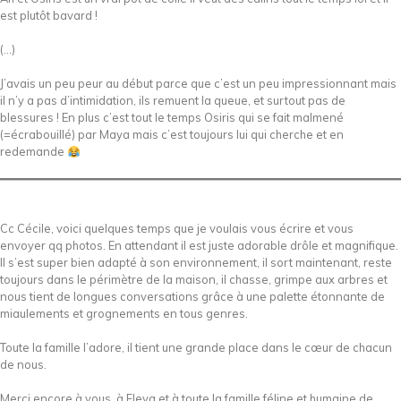
est plutôt bavard !
(…)
J’avais un peu peur au début parce que c’est un peu impressionnant mais
il n’y a pas d’intimidation, ils remuent la queue, et surtout pas de
blessures ! En plus c’est tout le temps Osiris qui se fait malmené
(=écrabouillé) par Maya mais c’est toujours lui qui cherche et en
redemande
Cc Cécile, voici quelques temps que je voulais vous écrire et vous
envoyer qq photos. En attendant il est juste adorable drôle et magnifique.
Il s’est super bien adapté à son environnement, il sort maintenant, reste
toujours dans le périmètre de la maison, il chasse, grimpe aux arbres et
nous tient de longues conversations grâce à une palette étonnante de
miaulements et grognements en tous genres.
Toute la famille l’adore, il tient une grande place dans le cœur de chacun
de nous.
Merci encore à vous, à Fleya et à toute la famille féline et humaine de