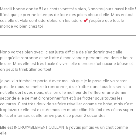
Merciii bonne année !! Les chats vont très bien, Nano toujours aussi belle !
Il faut que je prenne le temps de faire des jolies photo d’elle. Mais en tout
cas elle et Floki sont adorables, on les adore
j’espère que tout le
monde va bien chez toi !
Nano va très bien avec , c’est juste difficile de s’endormir avec elle
puisqu’elle ronronne et se frotte à mon visage pendant une demie heure
le soir. Mais elle est très facile à vivre, elle a encore fait aucune bêtise et
on peut la trimballer partout
Je peux la trimballer partout avec moi, où que je la pose elle va rester
près de nous, se mettre à ronronner, à se frotter dans tous les sens. La
nuit elle dort avec nous, et si on a le malheur de l’effleurer une demie
seconde elle se met à ronronner fort et à se frotter sous toutes les
coutures. C’est très doux de se faire réveiller comme ça haha, mais c’est
trop bizarre elle est excitée mais en mode câlin. Elle fait des câlins super
forts et intenses et elle arrive pas à se poser 2 secondes.
Elle est INCROYABLEMENT COLLANTE j’avais jamais vu un chat comme
elle.