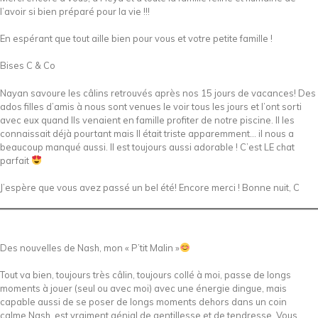
l’avoir si bien préparé pour la vie !!!
En espérant que tout aille bien pour vous et votre petite famille !
Bises C & Co
Nayan savoure les câlins retrouvés après nos 15 jours de vacances! Des
ados filles d’amis à nous sont venues le voir tous les jours et l’ont sorti
avec eux quand Ils venaient en famille profiter de notre piscine. Il les
connaissait déjà pourtant mais Il était triste apparemment… il nous a
beaucoup manqué aussi. Il est toujours aussi adorable ! C’est LE chat
parfait
J’espère que vous avez passé un bel été! Encore merci ! Bonne nuit, C
Des nouvelles de Nash, mon « P’tit Malin »
Tout va bien, toujours très câlin, toujours collé à moi, passe de longs
moments à jouer (seul ou avec moi) avec une énergie dingue, mais
capable aussi de se poser de longs moments dehors dans un coin
calme.Nash, est vraiment génial de gentillesse et de tendresse. Vous