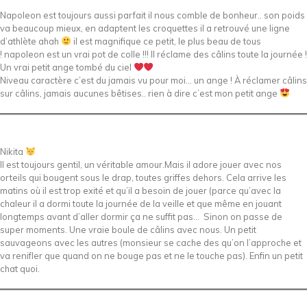
Napoleon est toujours aussi parfait il nous comble de bonheur.. son poids
va beaucoup mieux, en adaptent les croquettes il a retrouvé une ligne
d’athlète ahah
il est magnifique ce petit, le plus beau de tous
! napoleon est un vrai pot de colle !!! Il réclame des câlins toute la journée !
Un vrai petit ange tombé du ciel
Niveau caractère c’est du jamais vu pour moi… un ange ! À réclamer câlins
sur câlins, jamais aucunes bêtises.. rien à dire c’est mon petit ange
Nikita
Il est toujours gentil, un véritable amour.Mais il adore jouer avec nos
orteils qui bougent sous le drap, toutes griffes dehors. Cela arrive les
matins où il est trop exité et qu’il a besoin de jouer (parce qu’avec la
chaleur il a dormi toute la journée de la veille et que même en jouant
longtemps avant d’aller dormir ça ne suffit pas… Sinon on passe de
super moments. Une vraie boule de câlins avec nous. Un petit
sauvageons avec les autres (monsieur se cache des qu’on l’approche et
va renifler que quand on ne bouge pas et ne le touche pas). Enfin un petit
chat quoi.