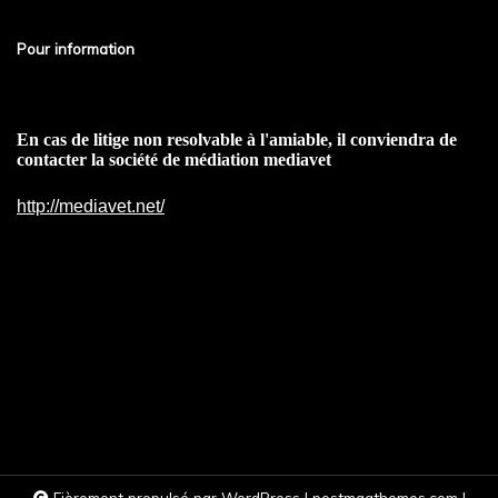
Pour information
En cas de litige non resolvable à l'amiable, il conviendra de
contacter la société de médiation mediavet
http://mediavet.net/
Fièrement propulsé par WordPress
|
postmagthemes.com
|